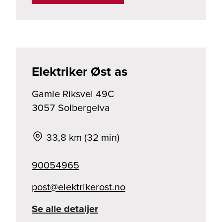
Elektriker Øst as
Gamle Riksvei
49C
3057
Solbergelva
33,8 km (32 min)
90054965
on.tsorekirtkele@tsop
Se alle detaljer