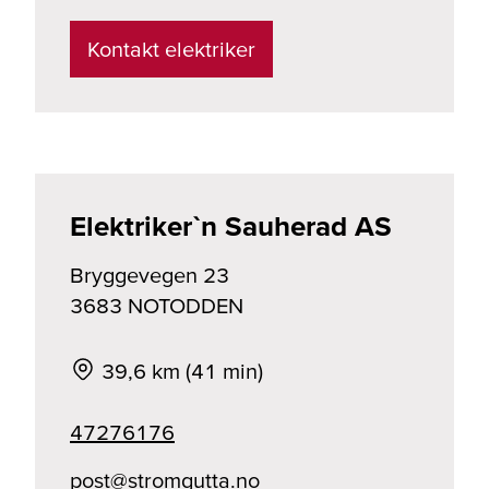
Kontakt elektriker
Elektriker`n Sauherad AS
Bryggevegen 23
3683
NOTODDEN
39,6 km (41 min)
47276176
on.attugmorts@tsop