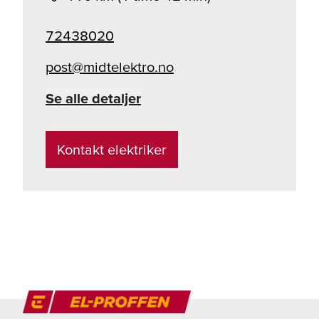
72438020
on.ortkeletdim@tsop
Se alle detaljer
Kontakt elektriker