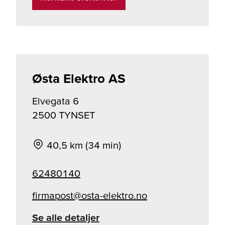
Østa Elektro AS
Elvegata 6
2500
TYNSET
40,5 km (34 min)
62480140
on.ortkele-atso@tsopamrif
Se alle detaljer