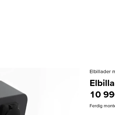
Elbillader
Elbill
10 99
Ferdig monter