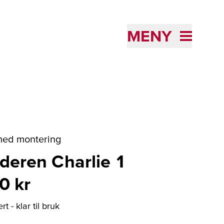
MENY
 med montering
aderen Charlie 1
0 kr
t - klar til bruk