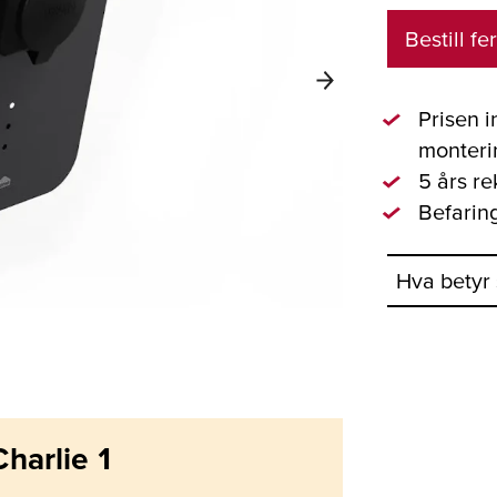
Bestill f
Prisen i
monteri
5 års re
Befarin
Hva betyr
Charlie 1