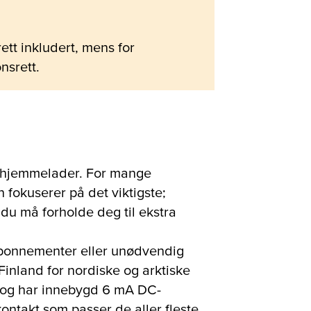
ett inkludert, mens for
nsrett.
er hjemmelader. For mange
n fokuserer på det viktigste;
t du må forholde deg til ekstra
 abonnementer eller unødvendig
 Finland for nordiske og arktiske
e) og har innebygd 6 mA DC-
ontakt som passer de aller fleste