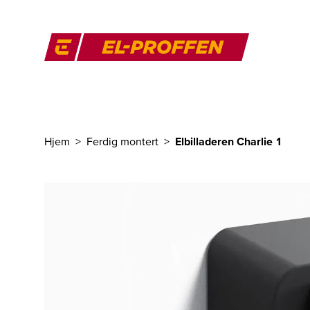
Til hovedinnhold
El-Proffen
Hjem
Ferdig montert
Elbilladeren Charlie 1
Du er her