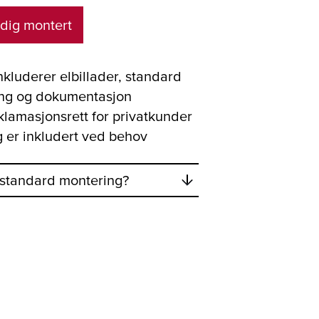
erdig montert
nkluderer elbillader, standard
ng og dokumentasjon
klamasjonsrett for privatkunder
g er inkludert ved behov
 standard montering?