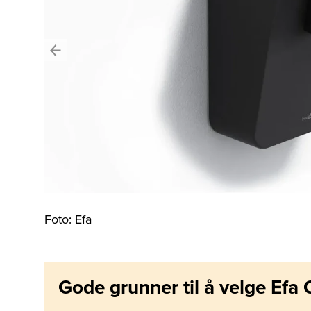
Foto: Efa
Bilde
1
av
2
Gode grunner til å velge Efa 