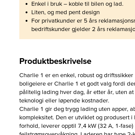
Enkel i bruk – koble til bilen og lad.
Liten, og med pent design
For privatkunder er 5 års reklamasjonsr
bedriftskunder gjelder 2 års reklamasjo
Produktbeskrivelse
Charlie 1 er en enkel, robust og driftssikk
boligeiere er Charlie 1 et godt valg fordi de
pålitelig lading hver dag, år etter år, uten a
teknologi eller løpende kostnader.
Charlie 1 gir deg trygg lading uten apper,
kompleksitet. Den er utviklet og produsert i
forhold, leverer opptil 7,4 kW (32 A, 1-fas
feilstrømsovervåkning. Laderen har type 2-k