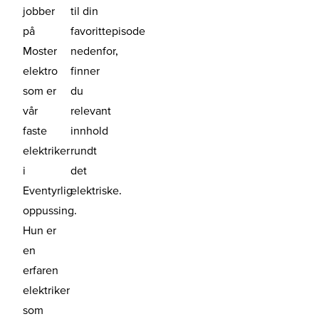
jobber
til din
på
favorittepisode
Moster
nedenfor,
elektro
finner
som er
du
vår
relevant
faste
innhold
elektriker
rundt
i
det
Eventyrlig
elektriske.
oppussing.
Hun er
en
erfaren
elektriker
som