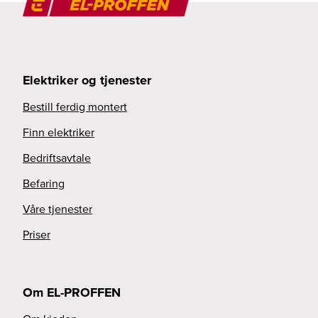
Elektriker og tjenester
Bestill ferdig montert
Finn elektriker
Bedriftsavtale
Befaring
Våre tjenester
Priser
Om EL-PROFFEN