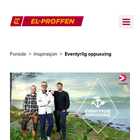
Til hovedinnhold
ME
El-Proffen
Forside
Inspirasjon
Eventyrlig oppussing
Du er her