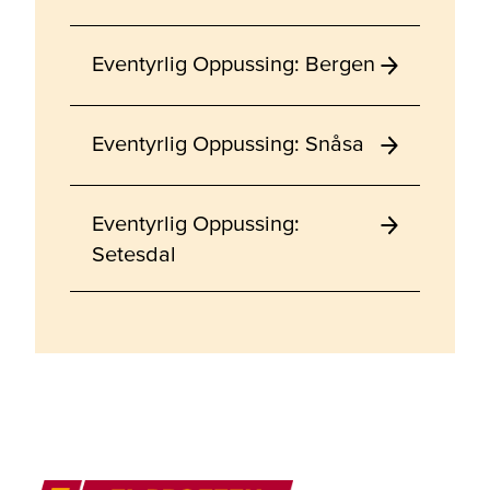
Eventyrlig Oppussing: Bergen
Eventyrlig Oppussing: Snåsa
Eventyrlig Oppussing:
Setesdal