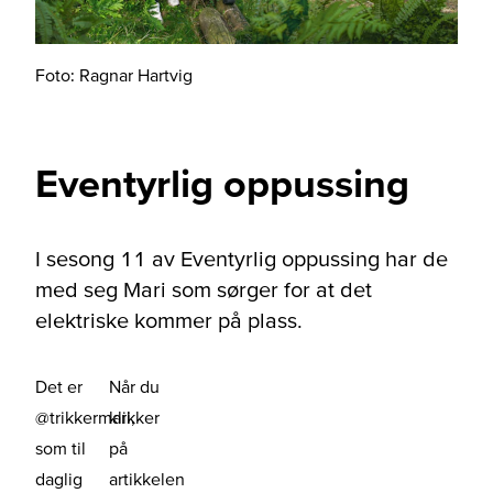
Foto: Ragnar Hartvig
Eventyrlig oppussing
I sesong 11 av Eventyrlig oppussing har de
med seg Mari som sørger for at det
elektriske kommer på plass.
Det er
Når du
@trikkermari,
klikker
som til
på
daglig
artikkelen