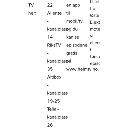
Lillebo
TV
22
en app
fra
her:
Allente
til
Østa
-
mobil/tv,
Elektro
møter
kanalplass
og du
vi
14
kan se
allerede
RiksTV
episodene
i
-
gratis
første
kanalplass
på
episode.
35
www.heimtv.no
.
Altibox
-
kanalplass
19-25
Telia -
kanalplass
26