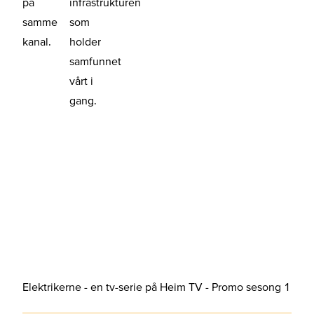
på
infrastrukturen
samme
som
kanal.
holder
samfunnet
vårt i
gang.
Elektrikerne - en tv-serie på Heim TV - Promo sesong 1