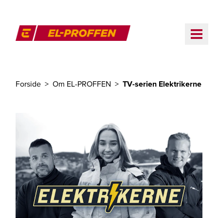
Til hovedinnhold
ME
El-Proffen
Forside
Om EL-PROFFEN
TV-serien Elektrikerne
Du er her