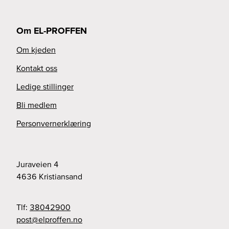
Om EL-PROFFEN
Om kjeden
Kontakt oss
Ledige stillinger
Bli medlem
Personvernerklæring
Juraveien 4
4636
Kristiansand
Tlf:
38042900
on.nefforple@tsop