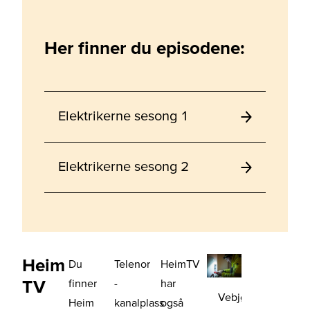
Her finner du episodene:
Elektrikerne sesong 1
Elektrikerne sesong 2
Heim
Du
Telenor
HeimTV
TV
finner
-
har
Vebjørn
Heim
kanalplass
også