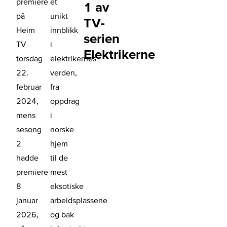
premiere
et
1 av
på
unikt
TV-
Heim
innblikk
serien
TV
i
Elektrikerne
torsdag
elektrikernes
22.
verden,
februar
fra
2024,
oppdrag
mens
i
sesong
norske
2
hjem
hadde
til de
premiere
mest
8
eksotiske
januar
arbeidsplassene
2026,
og bak