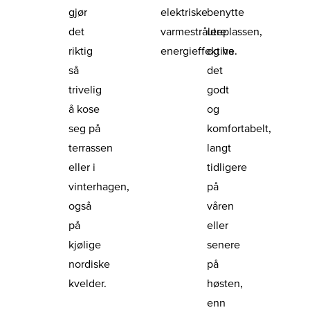
gjør
elektriske
benytte
det
varmestrålere
uteplassen,
riktig
energieffektive.
og ha
så
det
trivelig
godt
å kose
og
seg på
komfortabelt,
terrassen
langt
eller i
tidligere
vinterhagen,
på
også
våren
på
eller
kjølige
senere
nordiske
på
kvelder.
høsten,
enn