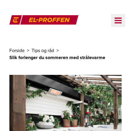
Til hovedinnhold
ME
El-Proffen
Forside
Tips og råd
Du er her
Slik forlenger du sommeren med strålevarme