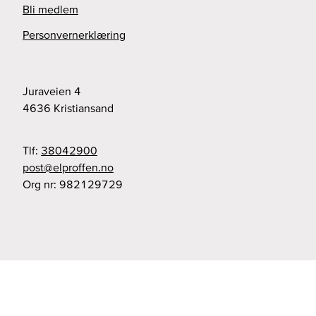
Bli medlem
Personvernerklæring
Juraveien 4
4636
Kristiansand
Tlf:
38042900
on.nefforple@tsop
Org nr:
982129729