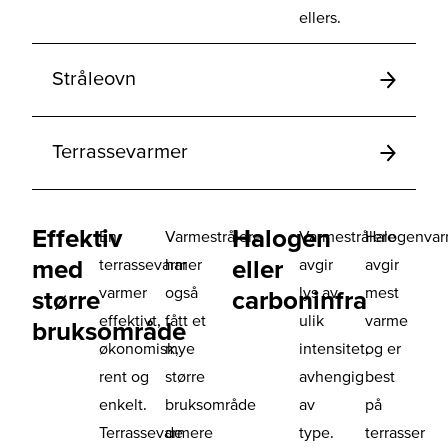
ellers.
Stråleovn
Terrassevarmer
Effektiv
Halogen
En
Varmestrålere
Varmestrålere
Halogenva
med
eller
terrassevarmer
har
avgir
avgir
varmer
også
lys av
mest
større
carboninfra
effektivt,
fått et
ulik
varme
bruksområde
økonomisk,
mye
intensitet,
og er
rent og
større
avhengig
best
enkelt.
bruksområde
av
på
Terrassevarmere
de
type.
terrasser