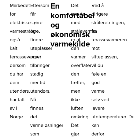
En
Markedet
Ettersom
Det
Ved å
komfortabel
for
får
smarte
dirigere
elektriske
større
med
stråleretningen,
og
varmestrålere,
og
strålevarme
fra
økonomisk
også
finere
er at
terassevarmeren
varmekilde
kalt
uteplasser
den
mot
terrassevarmer
og vi
varmer
sitteplassen,
dersom
tilbringer
overflater
vil du
du har
stadig
den
føle en
dem
mer tid
treffer,
god
utendørs,
utendørs.
men
varme
har tatt
Nå
ikke
selv ved
av i
finnes
luften
lavere
Norge.
det
omkring.
utetemperaturer. Du
varmeløsninger
Det
kan
som
gjør
derfor