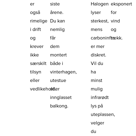
er
siste
Halogen
eksponert
også
årene.
lyser
for
rimelige
Du kan
sterkest,
vind
i drift
nemlig
mens
og
og
får
carboninfra
trekk.
krever
dem
er mer
ikke
montert
diskret.
særskilt
både i
Vil du
tilsyn
vinterhagen,
ha
eller
utestue
minst
vedlikehold.
eller
mulig
innglasset
infrarødt
balkong.
lys på
uteplassen,
velger
du