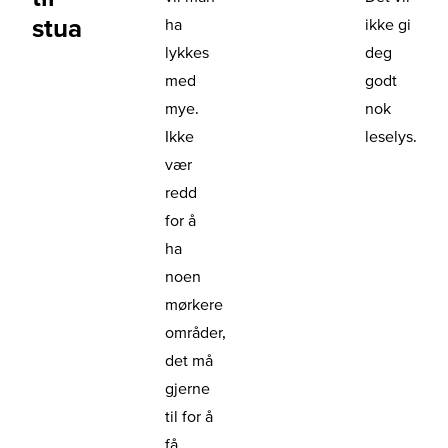
stua
ha
ikke gi
lykkes
deg
med
godt
mye.
nok
Ikke
leselys.
vær
redd
for å
ha
noen
mørkere
områder,
det må
gjerne
til for å
få