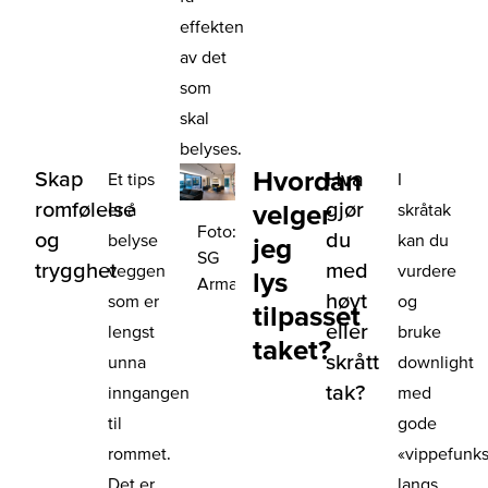
effekten
av det
som
skal
belyses.
Hvordan
Skap
Hva
Et tips
I
romfølelse
gjør
velger
er å
skråtak
Foto:
og
du
belyse
kan du
jeg
SG
trygghet
med
veggen
vurdere
lys
Armaturen
høyt
som er
og
tilpasset
eller
lengst
bruke
taket?
skrått
unna
downlight
tak?
inngangen
med
til
gode
rommet.
«vippefunks
Det er
langs