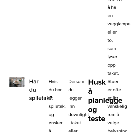
å ha
en
vegglampe
eller
to,
som
lyser
opp
taket.
Husk
Har
Hvis
Dersom
Stuen
du
å
du har
du
er ofte
spiletak?
et
legger
et litt
planlegge
spiletak,
inn
vanskelig
og
og
downlight
rom å
teste
ønsker
i taket
velge
å
eller
belysning