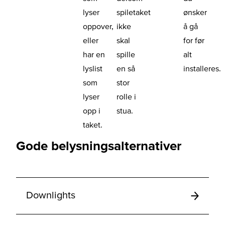
lyser
spiletaket
ønsker
oppover,
ikke
å gå
eller
skal
for før
har en
spille
alt
lyslist
en så
installeres.
som
stor
lyser
rolle i
opp i
stua.
taket.
Gode belysningsalternativer
Downlights