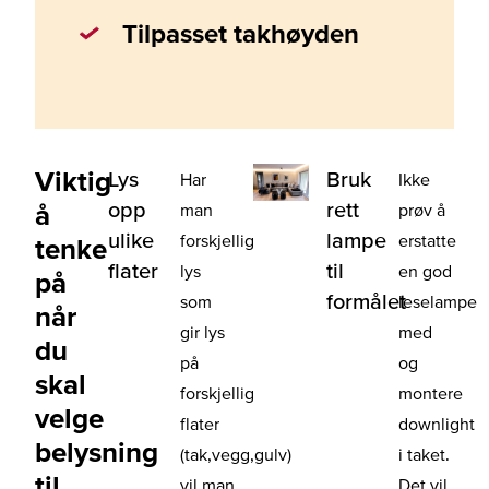
Tilpasset takhøyden
Viktig
Lys
Bruk
Har
Ikke
opp
rett
å
man
prøv å
ulike
lampe
forskjellig
erstatte
tenke
flater
til
lys
en god
på
formålet
som
leselampe
når
gir lys
med
du
på
og
skal
forskjellig
montere
velge
flater
downlight
belysning
(tak,vegg,gulv)
i taket.
til
vil man
Det vil