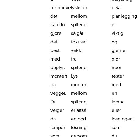
fremheve
lyslister
i. Så
det,
mellom
planleggin
kan du
spilene
er
gjøre
så går
viktig,
det
fokuset
og
best
vekk
gjerne
med
fra
gjør
opplys
spilene.
noen
montert
Lys
tester
på
montert
med
vegger.
mellom
en
Du
spilene
lampe
velger
er altså
eller
da
en god
løsningen
lamper
løsning
som
som
dersom
du