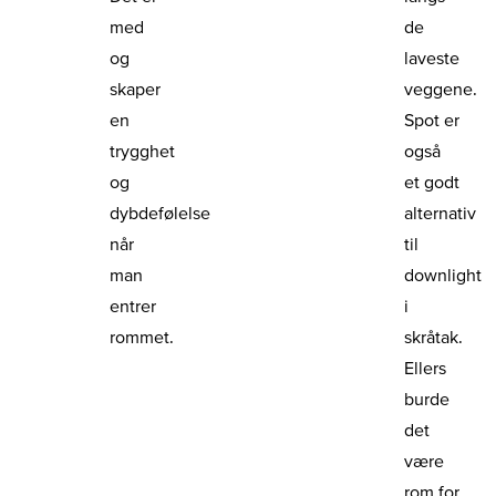
med
de
og
laveste
skaper
veggene.
en
Spot er
trygghet
også
og
et godt
dybdefølelse
alternativ
når
til
man
downlight
entrer
i
rommet.
skråtak.
Ellers
burde
det
være
rom for