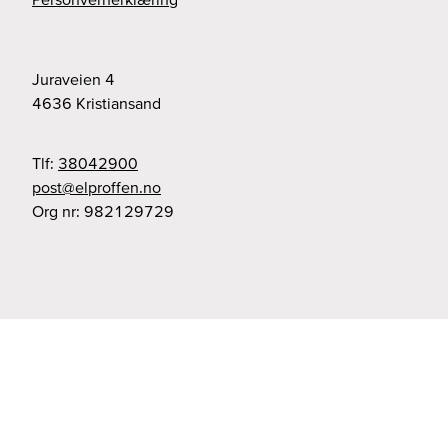
Juraveien 4
4636
Kristiansand
Tlf:
38042900
on.nefforple@tsop
Org nr:
982129729