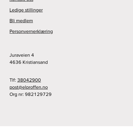
Ledige stillinger
Bli medlem
Personvernerklæring
Juraveien 4
4636
Kristiansand
Tlf:
38042900
on.nefforple@tsop
Org nr:
982129729