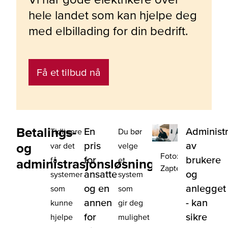
hele landet som kan hjelpe deg
med elbillading for din bedrift.
Få et tilbud nå
Betalings-
En
Administ
Tidligere
Du bør
pris
av
og
var det
velge
Foto:
for
brukere
få
et
administrasjonsløsning
Zaptec
ansatte
og
systemer
system
og en
anlegget
som
som
annen
- kan
kunne
gir deg
for
sikre
hjelpe
mulighet