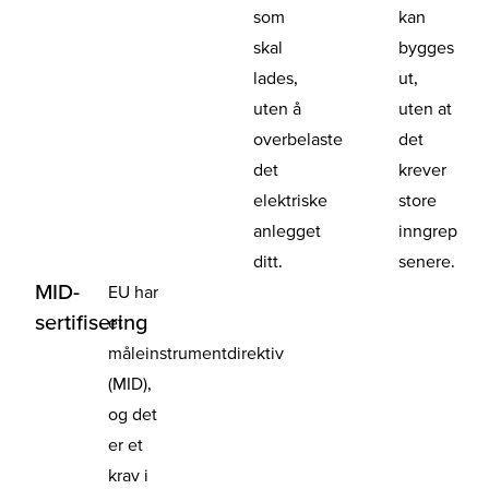
som
kan
skal
bygges
lades,
ut,
uten å
uten at
overbelaste
det
det
krever
elektriske
store
anlegget
inngrep
ditt.
senere.
MID-
EU har
sertifisering
et
måleinstrumentdirektiv
(MID),
og det
er et
krav i