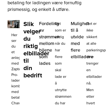
betaling for ladingen være fornuftig
prismessig, og enkelt å utføre.
Slik
Fordeling
Mulighet
Det
Det er
av
til å
velger
som er
ikke
Her
strømmen
utvide
viktig
sikkert
du
ser
mellom
med
når du
at alle
riktig
du
bilene
flere
har
parkeringsp
et
elbillader
som
elbilladere
flere
dine
anlegg
til
lades
med
som
trenger
din
Zaptec
skal
en
bedrift
Pro-
lade er
elbillader
ladere,
å
nå.
kombinert
utnytte
Men
med
strømmen
etter
betalingsløsningen
Charge365.
du har
hvert