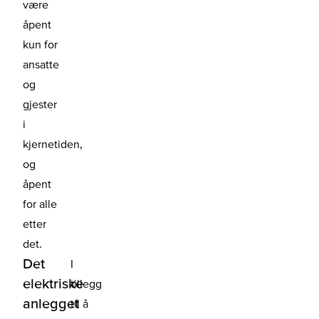
være
åpent
kun for
ansatte
og
gjester
i
kjernetiden,
og
åpent
for alle
etter
det.
Det
I
elektriske
tillegg
anlegget
til å