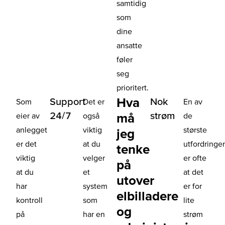
samtidig
som
dine
ansatte
føler
seg
prioritert.
Hva
Support
Nok
Som
Det er
En av
24/7
strøm
må
eier av
også
de
anlegget
viktig
største
jeg
er det
at du
utfordringe
tenke
viktig
velger
er ofte
på
at du
et
at det
utover
har
system
er for
elbilladere
kontroll
som
lite
og
på
har en
strøm