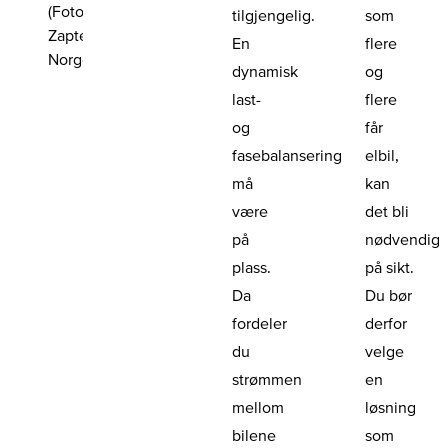
(Foto:
tilgjengelig.
som
Zaptec
En
flere
Norge)
dynamisk
og
last-
flere
og
får
fasebalansering
elbil,
må
kan
være
det bli
på
nødvendig
plass.
på sikt.
Da
Du bør
fordeler
derfor
du
velge
strømmen
en
mellom
løsning
bilene
som