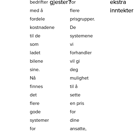
gjester?
ekstra
bedrifter
for
inntekter
med å
flere
fordele
prisgrupper.
kostnadene
De
til de
systemene
som
vi
ladet
forhandler
bilene
vil gi
sine.
deg
Nå
mulighet
finnes
til å
det
sette
flere
en pris
gode
for
systemer
dine
for
ansatte,