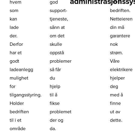
administrasjonssy
hvem
god
inn til
som
support-
bedriften.
kan
tjeneste,
Netteieren
lade
sånn at
din må
der.
om det
garantere
Derfor
skulle
nok
har et
oppstå
strøm.
godt
problemer
Våre
ladeanlegg
så får
elektrikere
mulighet
du
hjelper
for
hjelp
deg
tilgangsstyring.
til å
med å
Holder
fikse
finne
bedriften
problemet
ut av
til i et
der og
dette.
område
da.