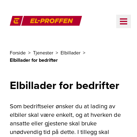
Til hovedinnhold
ME
El-Proffen
Forside
Tjenester
Elbillader
Du er her
Elbillader for bedrifter
Elbillader for bedrifter
Som bedriftseier ønsker du at lading av
elbiler skal være enkelt, og at hverken de
ansatte eller gjestene skal bruke
unødvendig tid på dette. I tillegg skal