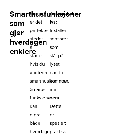
Smarthusfunksjoner
Gangen
Automatisk
som
er det
lys:
perfekte
Installer
gjør
stedet
sensorer
hverdagen
å
som
enklere
starte
slår på
hvis du
lyset
vurderer
når du
smarthusløsninger.
kommer
Smarte
inn
funksjoner
døra.
kan
Dette
gjøre
er
både
spesielt
hverdagen
praktisk