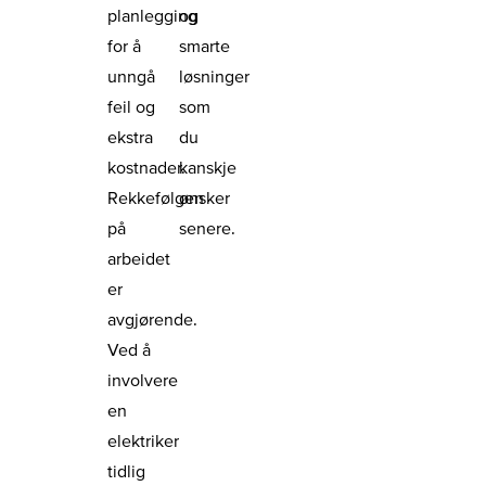
planlegging
og
for å
smarte
unngå
løsninger
feil og
som
ekstra
du
kostnader.
kanskje
Rekkefølgen
ønsker
på
senere.
arbeidet
er
avgjørende.
Ved å
involvere
en
elektriker
tidlig