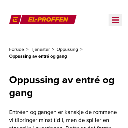
Til hovedinnhold
ME
El-Proffen
Forside
Tjenester
Oppussing
Du er her
Oppussing av entré og gang
Oppussing av entré og
gang
Entréen og gangen er kanskje de rommene
vi tilbringer minst tid i, men de spiller en