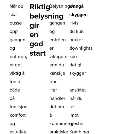
Riktig
Når du
Belysningen
Unngå
belysning
skal
i
skygger
:
pusse
gangen
Hvis
gir
opp
og
du kun
en
gangen
entréen
bruker
god
og
er
downlights,
start
entréen,
viktigere
kan
er det
enn du
det gi
viktig å
kanskje
skygger
tenke
tror.
i
både
Her
ansiktet
på
handler
når du
funksjon,
det om
tar
komfort
å
imot
og
kombinere
gjester.
estetikk.
praktiske
Kombiner