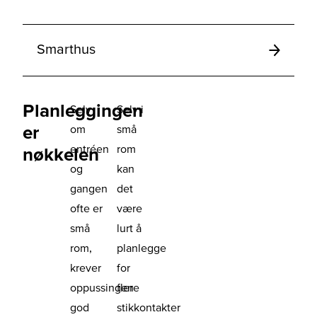
Smarthus
Planleggingen
Selv
Selv i
er
om
små
entréen
rom
nøkkelen
og
kan
gangen
det
ofte er
være
små
lurt å
rom,
planlegge
krever
for
oppussingen
flere
god
stikkontakter