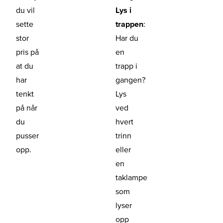
du vil
Lys i
sette
trappen
:
stor
Har du
pris på
en
at du
trapp i
har
gangen?
tenkt
Lys
på når
ved
du
hvert
pusser
trinn
opp.
eller
en
taklampe
som
lyser
opp