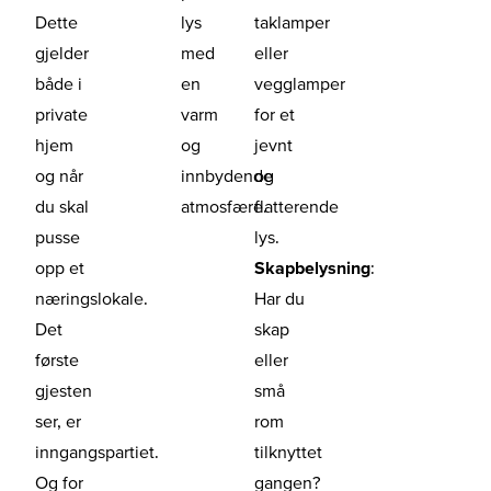
Dette
lys
taklamper
gjelder
med
eller
både i
en
vegglamper
private
varm
for et
hjem
og
jevnt
og når
innbydende
og
du skal
atmosfære.
flatterende
pusse
lys.
opp et
Skapbelysning
:
næringslokale.
Har du
Det
skap
første
eller
gjesten
små
ser, er
rom
inngangspartiet.
tilknyttet
Og for
gangen?