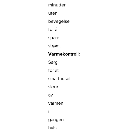
minutter
uten
bevegelse
for å
spare
strøm.
Varmekontroll:
Sørg
for at
smarthuset
skrur
av
varmen
i
gangen
hvis