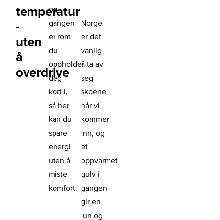
temperatur
og
I
gangen
Norge
-
er rom
er det
uten
du
vanlig
å
oppholder
å ta av
overdrive
deg
seg
kort i,
skoene
så her
når vi
kan du
kommer
spare
inn, og
energi
et
uten å
oppvarmet
miste
gulv i
komfort.
gangen
gir en
lun og