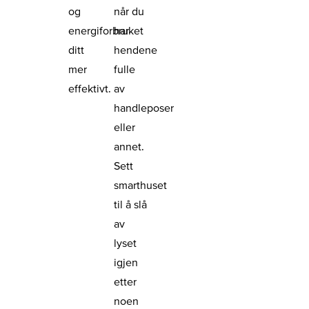
og
når du
energiforbruket
har
ditt
hendene
mer
fulle
effektivt.
av
handleposer
eller
annet.
Sett
smarthuset
til å slå
av
lyset
igjen
etter
noen