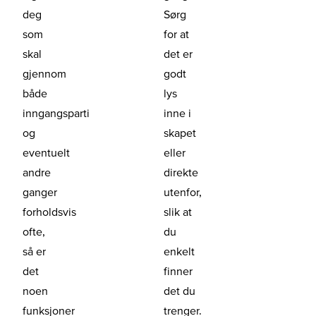
deg
Sørg
som
for at
skal
det er
gjennom
godt
både
lys
inngangsparti
inne i
og
skapet
eventuelt
eller
andre
direkte
ganger
utenfor,
forholdsvis
slik at
ofte,
du
så er
enkelt
det
finner
noen
det du
funksjoner
trenger.