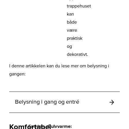
trappehuset
kan
både
være
praktisk
og
dekorativt.
I denne artikkelen kan du lese mer om belysning i
gangen:
Belysning i gang og entré
Komfortabel
Entréen
Gulvvarme: