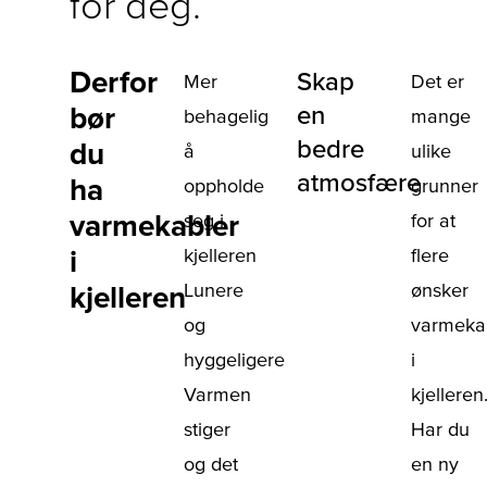
for deg.
Derfor
Skap
Mer
Det er
bør
en
behagelig
mange
bedre
du
å
ulike
atmosfære
ha
oppholde
grunner
varmekabler
seg i
for at
i
kjelleren
flere
Lunere
ønsker
kjelleren
og
varmeka
hyggeligere
i
Varmen
kjelleren
stiger
Har du
og det
en ny