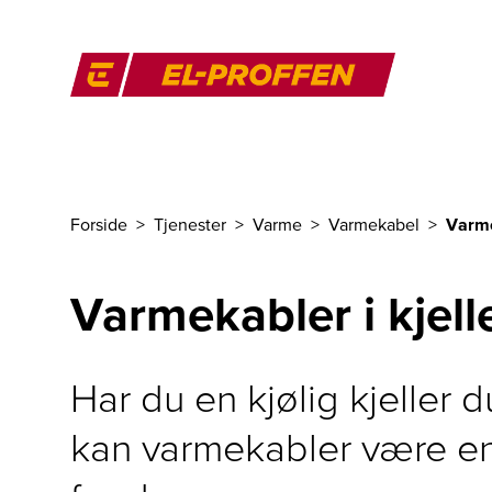
Til hovedinnhold
El-Proffen
Forside
Tjenester
Varme
Varmekabel
Varme
Du er her
Varmekabler i kjell
Har du en kjølig kjeller
kan varmekabler være e