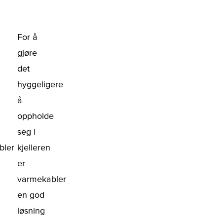
For å
gjøre
det
hyggeligere
å
oppholde
seg i
bler
kjelleren
er
.
varmekabler
en god
løsning