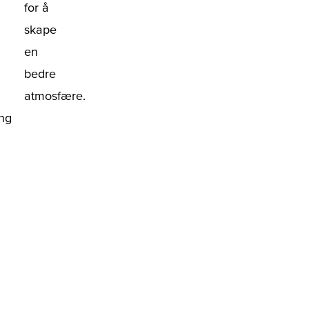
for å
skape
en
bedre
atmosfære.
ng