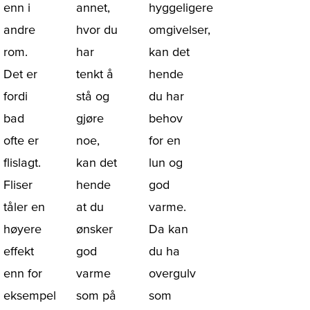
enn i
annet,
hyggeligere
andre
hvor du
omgivelser,
rom.
har
kan det
Det er
tenkt å
hende
fordi
stå og
du har
bad
gjøre
behov
ofte er
noe,
for en
flislagt.
kan det
lun og
Fliser
hende
god
tåler en
at du
varme.
høyere
ønsker
Da kan
effekt
god
du ha
enn for
varme
overgulv
eksempel
som på
som