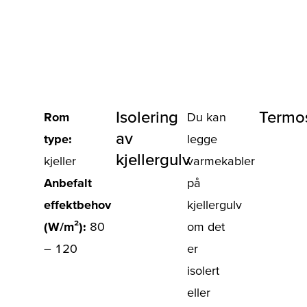
Isolering
Termos
Rom
Du kan
av
type:
legge
kjellergulv
kjeller
varmekabler
Anbefalt
på
effektbehov
kjellergulv
(W/m²):
80
om det
– 120
er
isolert
eller