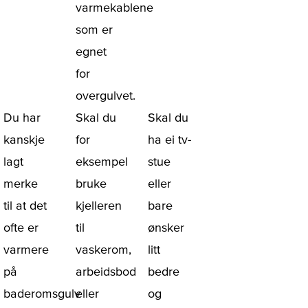
varmekablene
som er
egnet
for
overgulvet.
Du har
Skal du
Skal du
kanskje
for
ha ei tv-
lagt
eksempel
stue
merke
bruke
eller
til at det
kjelleren
bare
ofte er
til
ønsker
varmere
vaskerom,
litt
på
arbeidsbod
bedre
baderomsgulv
eller
og