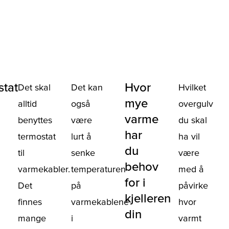
tat
Hvor
Det skal
Det kan
Hvilket
mye
alltid
også
overgulv
varme
benyttes
være
du skal
har
termostat
lurt å
ha vil
du
til
senke
være
behov
varmekabler.
temperaturen
med å
for i
Det
på
påvirke
kjelleren
finnes
varmekablene
hvor
din
mange
i
varmt