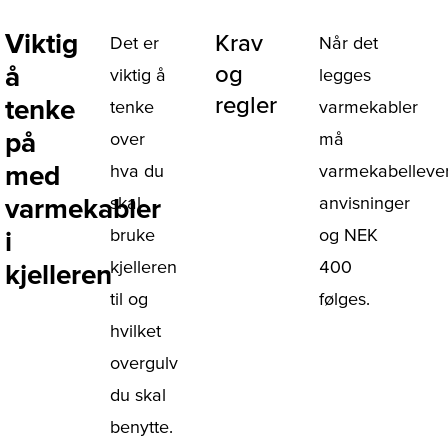
Viktig
Krav
Det er
Når det
å
og
viktig å
legges
regler
tenke
tenke
varmekabler
på
over
må
med
hva du
varmekabelleve
varmekabler
skal
anvisninger
bruke
og NEK
i
kjelleren
400
kjelleren
til og
følges.
hvilket
overgulv
du skal
benytte.