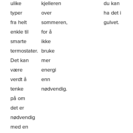
ulike
kjelleren
du kan
typer
over
ha det i
fra helt
sommeren,
gulvet.
enkle til
for å
smarte
ikke
termostater.
bruke
Det kan
mer
være
energi
verdt å
enn
tenke
nødvendig.
på om
det er
nødvendig
med en