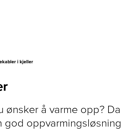
kabler i kjeller
er
 du ønsker å varme opp? Da
n god oppvarmingsløsning