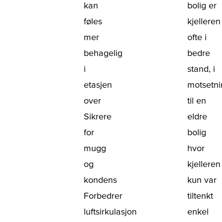
kan
bolig er
føles
kjelleren
mer
ofte i
behagelig
bedre
i
stand, i
etasjen
motsetni
over
til en
Sikrere
eldre
for
bolig
mugg
hvor
og
kjelleren
kondens
kun var
Forbedrer
tiltenkt
luftsirkulasjon
enkel